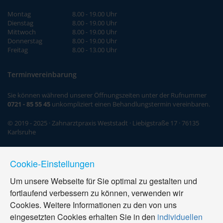
Montag
8.00 - 19.00 Uhr
Dienstag
8.00 - 19.00 Uhr
Mittwoch
8.00 - 19.00 Uhr
Donnerstag
8.00 - 19.00 Uhr
Freitag
8.00 - 13.00 Uhr
Terminvereinbarung
Sie können während unserer Öffnungszeiten unter der Rufnummer
0721 - 85 55 45
unkompliziert einen Behandlungstermin vereinbaren.
© 2019 - 2025 · Zahnarztpraxis Weststadt · Liebigstraße 17 · 76135
Karlsruhe
Cookie-Einstellungen
Um unsere Webseite für Sie optimal zu gestalten und
fortlaufend verbessern zu können, verwenden wir
Cookies. Weitere Informationen zu den von uns
eingesetzten Cookies erhalten Sie in den
individuellen